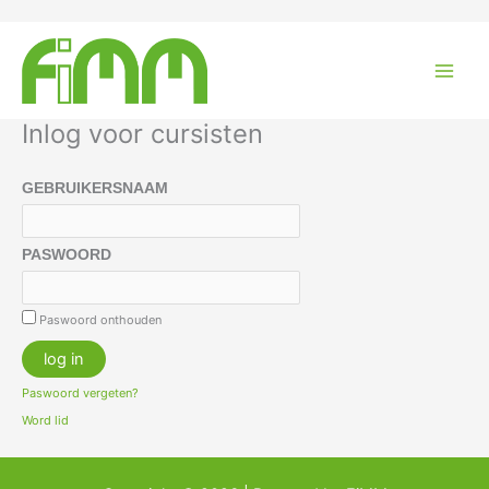
Ga
naar
de
inhoud
Inlog voor cursisten
GEBRUIKERSNAAM
PASWOORD
Paswoord onthouden
Paswoord vergeten?
Word lid